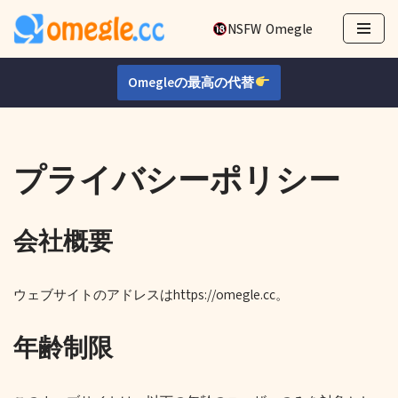
NSFW Omegle
コ
ン
Omegleの最高の代替
テ
ン
ツ
へ
プライバシーポリシー
ス
キ
ッ
会社概要
プ
ウェブサイトのアドレスはhttps://omegle.cc。
年齢制限