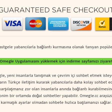
astgele yabancılarla bağlantı kurmasına olanak tanıyan popüle
a Omegle Uygulamasını yüklemek için indirme sayfamızı ziyar
le, yeni insanlarla tanışmak ve çevrim içi sohbet etmek isteye
ların Türkçe iletişim kurarak yabancılarla daha kolay sohbet e
karşılaşmanız zor olan insanlarla anında bağlantı kurabilmesinde
anonim bir ortamda doğal sohbetler yapabilir. Omegle.cc arayüzü
karmaşık ayarlar olmadan sohbete hızlıca başlamanızı sağlar.