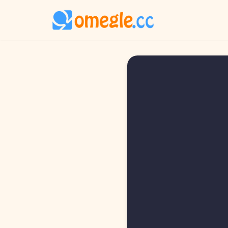
İçeriğe
geç