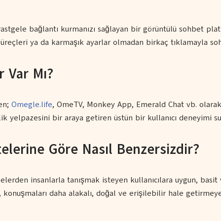
rastgele bağlantı kurmanızı sağlayan bir görüntülü sohbet pla
 süreçleri ya da karmaşık ayarlar olmadan birkaç tıklamayla so
r Var Mı?
en;
Omegle.life
, OmeTV, Monkey App, Emerald Chat vb. olarak a
llik yelpazesini bir araya getiren üstün bir kullanıcı deneyimi
elerine Göre Nasıl Benzersizdir?
lerden insanlarla tanışmak isteyen kullanıcılara uygun, basit
ri, konuşmaları daha alakalı, doğal ve erişilebilir hale getirmey