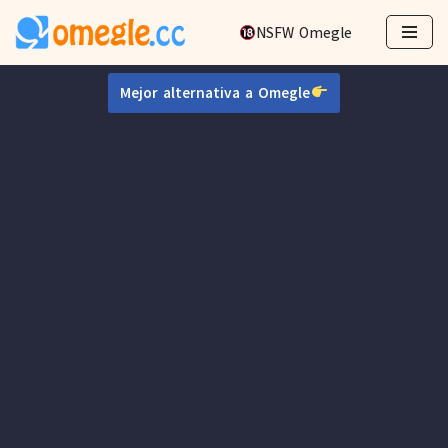
NSFW Omegle
Ir
al
Mejor alternativa a Omegle
contenido