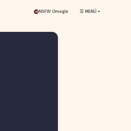
NSFW Omegle
☰ MENÚ