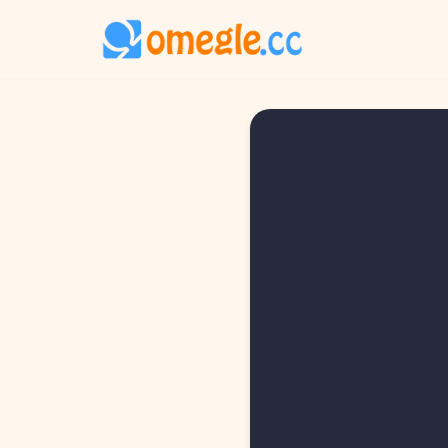
Ir
al
contenido