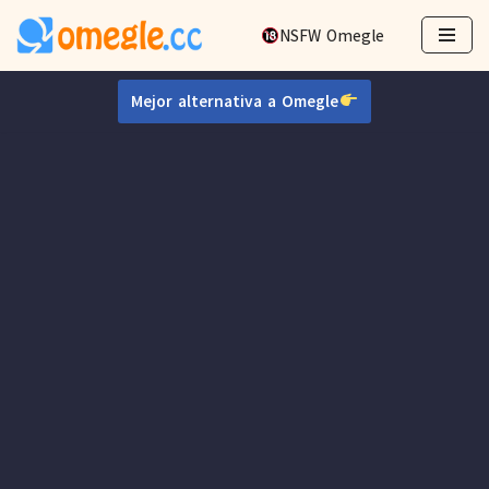
NSFW Omegle
Ir
al
Mejor alternativa a Omegle
contenido