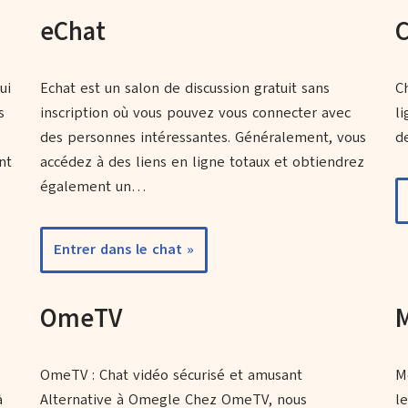
eChat
ui
Echat est un salon de discussion gratuit sans
C
s
inscription où vous pouvez vous connecter avec
l
des personnes intéressantes. Généralement, vous
de
nt
accédez à des liens en ligne totaux et obtiendrez
également un…
Entrer dans le chat »
OmeTV
OmeTV : Chat vidéo sécurisé et amusant
M
à
Alternative à Omegle Chez OmeTV, nous
l