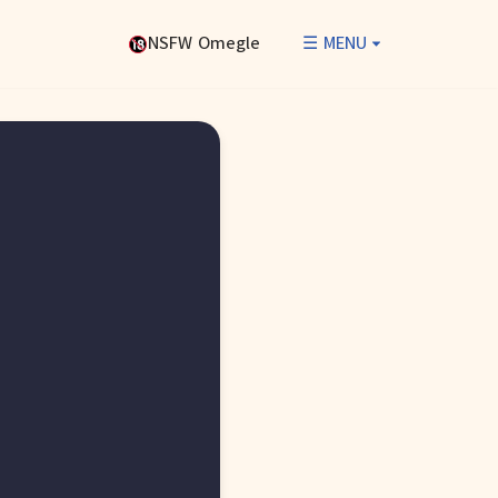
NSFW Omegle
☰ MENU