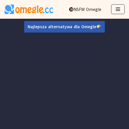
NSFW Omegle
Przejdź
do
Najlepsza alternatywa dla Omegle
treści