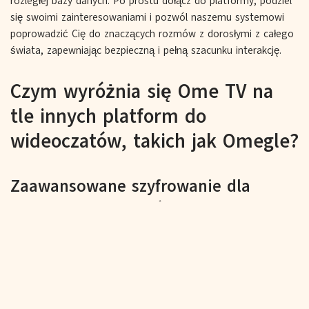
rozległej bazy danych. Po prostu dołącz do platformy, podziel
się swoimi zainteresowaniami i pozwól naszemu systemowi
poprowadzić Cię do znaczących rozmów z dorosłymi z całego
świata, zapewniając bezpieczną i pełną szacunku interakcję.
Czym wyróżnia się Ome TV na
tle innych platform do
wideoczatów, takich jak Omegle?
Zaawansowane szyfrowanie dla
bezpiecznych rozmów wideo
OmeTV stawia na pierwszym miejscu bezpieczeństwo Twoich
danych osobowych. Wykorzystując zaawansowane protokoły
szyfrowania, zapobiegasz nieautoryzowanemu dostępowi do
rozmów wideo, a Twoje rozmowy pozostają prywatne i