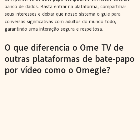
banco de dados. Basta entrar na plataforma, compartilhar
seus interesses e deixar que nosso sistema o guie para
conversas significativas com adultos do mundo todo,
garantindo uma interação segura e respeitosa.
O que diferencia o Ome TV de
outras plataformas de bate-papo
por vídeo como o Omegle?
Criptografia avançada para bate-
papos de vídeo seguros
O OmeTV prioriza a segurança das suas informações
pessoais, utilizando protocolos avançados de criptografia para
impedir acesso não autorizado aos seus bate-papos por